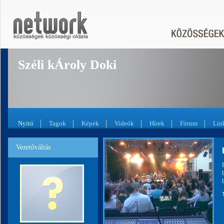
Széli kÁroly Doki
Nyitó
Tagok
Képek
Videók
Hírek
Fórum
Lin
Vezetőváltás