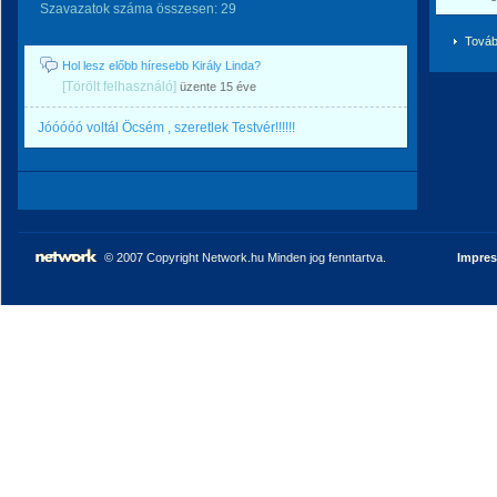
Szavazatok száma összesen: 29
Továb
Hol lesz előbb híresebb Király Linda?
[Törölt felhasználó]
üzente
15 éve
Jóóóóó voltál Öcsém , szeretlek Testvér!!!!!!
© 2007 Copyright Network.hu Minden jog fenntartva.
Impre