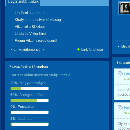
Legfrissebb linkek
Lindáról a lap.hu-n
Király Linda testvér közösség
Viktorról a Blikkben
Linda és Viktor hírei
Fórum Viktor szerepléséről
Még t
Linkgyűjteményünk
Link feltöltése
Fórumt
Szavazások a fórumban
Lin
Hol lesz előbb híresebb Király Linda?
las
28%
Magyarországon
tudomás
öccsét 
69%
A tengerentúlon
0%
Európában
Hol 
Ski
3%
Japánban
Olyan n
5000 kg