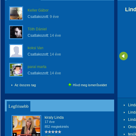
Lin
Keller Gábor
Csatlakozott:
9 éve
Tóth Dániel
Csatlakozott:
14 éve
koksi Van
Csatlakozott:
14 éve
paraí marta
Csatlakozott:
14 éve
Az összes tag
Hívd meg ismerőseidet
Lind
Legfrissebb
Lind
kiraly Linda
Lind
17 éve
852 megtekintés
Oros
tesó
06:43