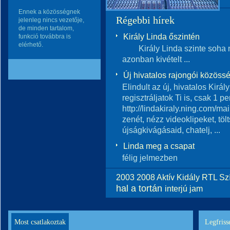
Ennek a közösségnek
Régebbi hírek
jelenleg nincs vezetője,
de minden tartalom,
Király Linda őszintén
funkció továbbra is
elérhető.
Király Linda szinte soha ne
azonban kivételt ...
Új hivatalos rajongói közöss
Elindult az új, hivatalos Kirá
regisztráljatok Ti is, csak 1 pe
http://lindakiraly.ning.com/m
zenét, nézz videoklipeket, tölt
újságkivágásaid, chatelj, ...
Linda meg a csapat
félig jelmezben
2003
2008
Aktív
Kidály
RTL
Sz
hal a tortán
interjú
jam
Most csatlakoztak
Legfriss