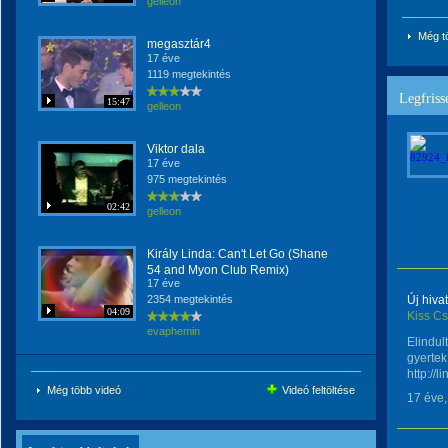
gelleon
Még t
megasztár4
17 éve
1119 megtekintés
Legfriss
15:47
gelleon
Viktor dala
17 éve
975 megtekintés
02:42
gelleon
Király Linda: Can't Let Go (Shane
54 and Myon Club Remix)
17 éve
2354 megtekintés
Új hiva
04:09
Kiss C
evaphemin
Elindul
gyertek 
http://li
Még több videó
Videó feltöltése
17 éve